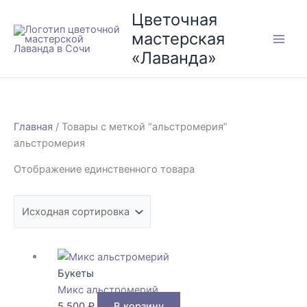
Перейти
Цветочная
к
мастерская
содержимому
«Лаванда»
Главная
/ Товары с меткой “альстромерия”
альстромерия
Отображение единственного товара
Букеты
Микс альстромерий
5.500
₽
В корзину