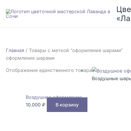
Перейти
Цве
к
«Ла
содержимому
Главная
/ Товары с меткой “оформление шарами”
оформление шарами
Отображение единственного товара
Воздушные шар
Воздушное оформление
10.000
₽
В корзину