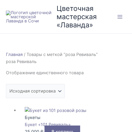
Перейти
Цветочная
к
мастерская
содержимому
«Лаванда»
Главная
/ Товары с меткой “роза Ревиваль”
роза Ревиваль
Отображение единственного товара
Букеты
Букет «101 Ревиваль»
25.000
₽
В корзину