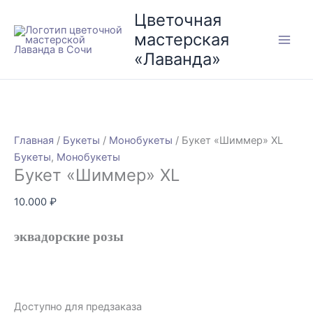
Перейти
Количество
Цветочная
к
товара
мастерская
содержимому
Букет
«Лаванда»
"Шиммер"
XL
Главная
/
Букеты
/
Монобукеты
/ Букет «Шиммер» XL
Букеты
,
Монобукеты
Букет «Шиммер» XL
10.000
₽
эквадорские розы
Доступно для предзаказа