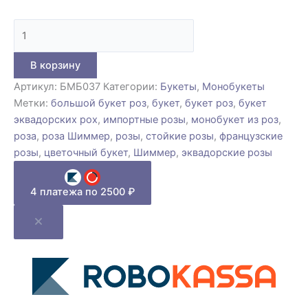
В корзину
Артикул:
БМБ037
Категории:
Букеты
,
Монобукеты
Метки:
большой букет роз
,
букет
,
букет роз
,
букет
эквадорских рох
,
импортные розы
,
монобукет из роз
,
роза
,
роза Шиммер
,
розы
,
стойкие розы
,
французские
розы
,
цветочный букет
,
Шиммер
,
эквадорские розы
4 платежа по 2500 ₽